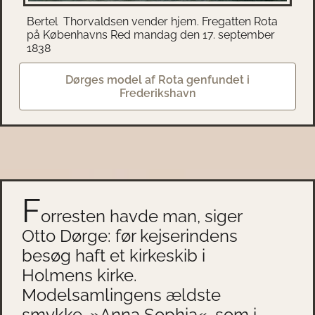
Bertel Thorvaldsen vender hjem. Fregatten Rota
på Københavns Red mandag den 17. september
1838
Dørges model af Rota genfundet i
Frederikshavn
F
orresten havde man, siger
Otto Dørge: før kejserindens
besøg haft et kirkeskib i
Holmens kirke.
Modelsamlingens ældste
smykke, »Anna Sophia«, som i