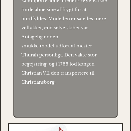
kanonporte abne, medens »Fyen< ikke
turde abne sine af frygt for at
bordfyldes. Modellen er således mere
vellykket,
end selve skibet var.
Antagelig er den
smukke model udfort af mester
Thurah personligt. Den vakte
stor
begejstring. og i 1766
lod kongen
Christian VII den transpor
tere til
Christiansborg.