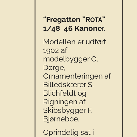
“Fregatten ”R
”
OTA
1/48 46 Kanone
r.
Modellen er udført
1902 af
modelbygger O.
Dørge,
Ornamenteringen af
Billedskærer S.
Blichfeldt og
Rigningen af
Skibsbygger F.
Bjørneboe.
Oprindelig sat i