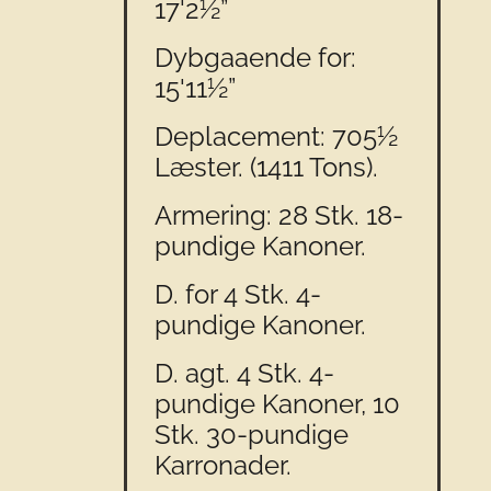
17'2½”
Dybgaaende for:
15'11½”
Deplacement: 705½
Læster. (1411 Tons).
Armering: 28 Stk. 18-
pundige Kanoner.
D. for 4 Stk. 4-
pundige Kanoner.
D. agt. 4 Stk. 4-
pundige Kanoner, 10
Stk. 30-pundige
Karronader.