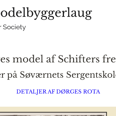
odelbyggerlaug
 Society
es model af Schifters f
er på Søværnets Sergentskol
DETALJER AF DØRGES ROTA