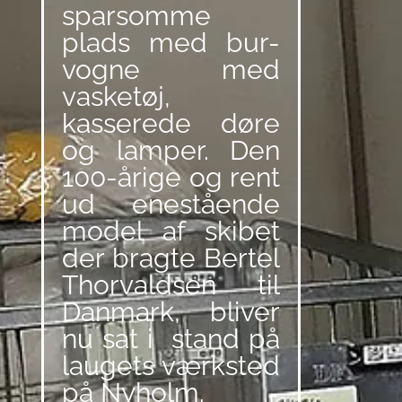
sparsomme
plads med bur-
vogne med
vasketøj,
kasserede døre
og lamper. Den
100-årige og rent
ud enestående
model af skibet
der bragte Bertel
Thorvaldsen til
Danmark, bliver
nu sat i stand på
laugets værksted
på Nyholm.