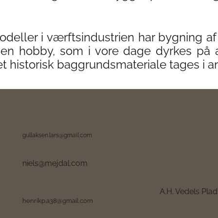
deller i værftsindustrien har bygning a
 en hobby, som i vore dage dyrkes på a
t historisk baggrundsmateriale tages i 
gullaksen.lars@gmail.com
niels@mejdal.com
A.H. Vedels Pla
henrikp.a38@gmail.com