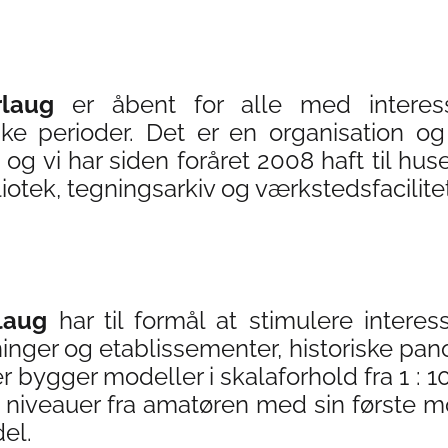
laug
er åbent for alle med interess
ke perioder. Det er en organisation og 
g vi har siden foråret 2008 haft til hus
iotek, tegningsarkiv og værkstedsfacilitet
laug
har til formål at stimulere intere
er og etablissementer, historiske panoram
gger modeller i skalaforhold fra 1 : 10 h
 niveauer fra amatøren med sin første m
el.