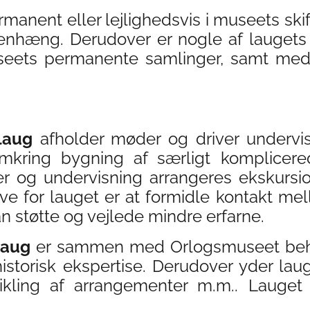
manent eller lejlighedsvis i museets skif
enhæng. Derudover er nogle af lauget
museets permanente samlinger, samt med
laug
afholder møder og driver undervi
mkring bygning af særligt komplicere
r og undervisning arrangeres ekskursi
ve for lauget er at formidle kontakt 
 støtte og vejlede mindre erfarne.
laug
er sammen med Orlogsmuseet behj
storisk ekspertise. Derudover yder lau
vikling af arrangementer m.m.. Lauget