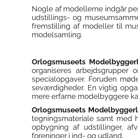
Nogle af modellerne indgår per
udstillings- og museumsamm
fremstilling af modeller til 
modelsamling.
Orlogsmuseets Modelbygger
organiseres arbejdsgrupper o
specialopgaver. Foruden møde
seværdigheder. En vigtig opga
mere erfarne modelbyggere kan
Orlogsmuseets Modelbygger
tegningsmateriale samt med hi
opbygning af udstillinger, af
foreninger i ind- og udland.