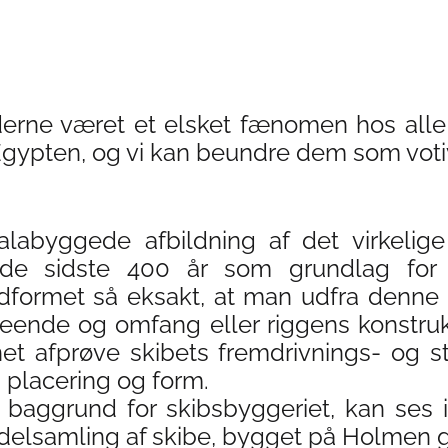
erne været et elsket fænomen hos alle 
gypten, og vi kan beundre dem som votivs
labyggede afbildning af det virkelige
 sidste 400 år som grundlag for p
dformet så eksakt, at man udfra denne
ende og omfang eller riggens konstruk
 afprøve skibets fremdrivnings- og s
placering og form.
baggrund for skibsbyggeriet, kan ses i
 modelsamling af skibe, bygget på Holmen