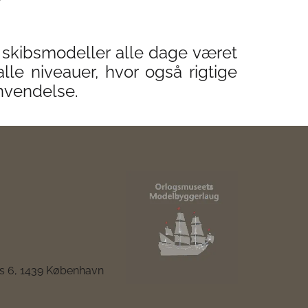
f skibsmodeller alle dage været
lle niveauer, hvor også rigtige
anvendelse.
ds 6, 1439 København