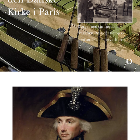
Kirke i Paris
Dørge med sin model af
fregatten Rota der netop er
genfunden. privatfoto
o