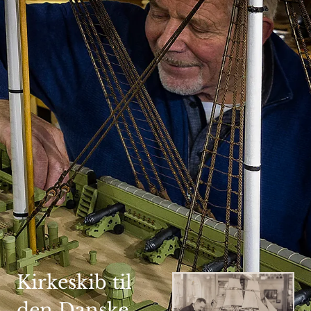
'
Kirkeskib til
den Danske