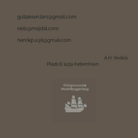
gullaksen.lars@gmail.com
niels@mejdal.com
henrikp.a38@gmail.com
A.H. Vedels
Plads 6 1439 København .